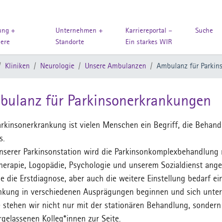
ung +
Unternehmen +
Karriereportal –
Suche
iere
Standorte
Ein starkes WIR
Kliniken
Neurologie
Unsere Ambulanzen
Ambulanz für Parkin
bulanz für Parkinsonerkrankungen
arkinsonerkrankung ist vielen Menschen ein Begriff, die Behandl
s.
nserer Parkinsonstation wird die Parkinsonkomplexbehandlung 
herapie, Logopädie, Psychologie und unserem Sozialdienst ang
e die Erstdiagnose, aber auch die weitere Einstellung bedarf ei
nkung in verschiedenen Ausprägungen beginnen und sich unters
 stehen wir nicht nur mit der stationären Behandlung, sonder
rgelassenen Kolleg*innen zur Seite.