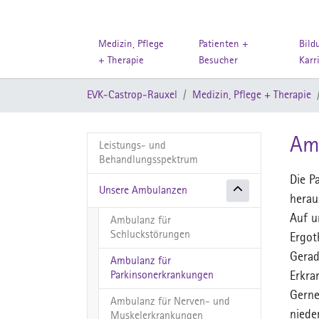
Medizin, Pflege
Patienten +
Bild
+ Therapie
Besucher
Karr
Zum Hauptinhalt springen
Sie sind hier:
EVK-Castrop-Rauxel
Medizin, Pflege + Therapie
Am
Leistungs- und
Behandlungsspektrum
Die P
Unsere Ambulanzen
herau
Auf u
Ambulanz für
Schluckstörungen
Ergot
Gerad
Ambulanz für
(current)
Parkinsonerkrankungen
Erkra
Gerne
Ambulanz für Nerven- und
niede
Muskelerkrankungen