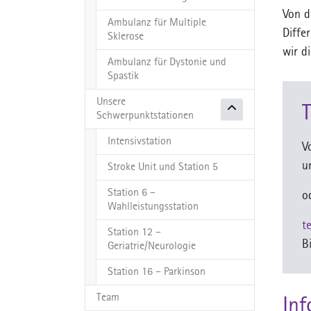
Von d
Ambulanz für Multiple
Diffe
Sklerose
wir d
Ambulanz für Dystonie und
Spastik
Unsere
Schwerpunktstationen
Intensivstation
V
u
Stroke Unit und Station 5
Station 6 –
o
Wahlleistungsstation
t
Station 12 –
B
Geriatrie/Neurologie
Station 16 – Parkinson
Team
Inf