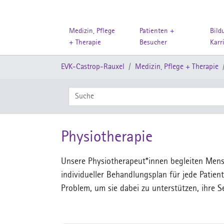
Medizin, Pflege
Patienten +
Bild
+ Therapie
Besucher
Karr
Zum Hauptinhalt springen
Sie sind hier:
EVK-Castrop-Rauxel
Medizin, Pflege + Therapie
Label Suchfeld
Physiotherapie
Unsere Physiotherapeut*innen begleiten Mens
individueller Behandlungsplan für jede Patien
Problem, um sie dabei zu unterstützen, ihre 