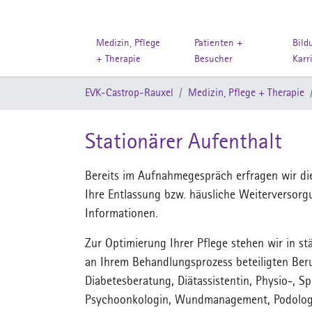
Medizin, Pflege
Patienten +
Bild
+ Therapie
Besucher
Karr
Zum Hauptinhalt springen
Sie sind hier:
EVK-Castrop-Rauxel
Medizin, Pflege + Therapie
Stationärer Aufenthalt
Bereits im Aufnahmegespräch erfragen wir die
Ihre Entlassung bzw. häusliche Weiterversorg
Informationen.
Zur Optimierung Ihrer Pflege stehen wir in s
an Ihrem Behandlungsprozess beteiligten Beru
Diabetesberatung, Diätassistentin, Physio-, 
Psychoonkologin, Wundmanagement, Podolo