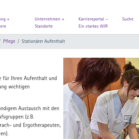
ung +
Unternehmen +
Karriereportal –
Suche
iere
Standorte
Ein starkes WIR
Pflege
Stationärer Aufenthalt
 für Ihren Aufenthalt und
ung wichtigen
tändigem Austausch mit den
fsgruppen (z.B.
Sprach- und Ergotherapeuten,
gen).