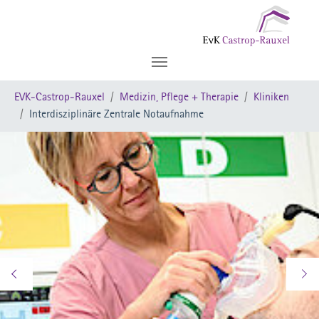
Zum Hauptinhalt springen
Sie sind hier:
EVK-Castrop-Rauxel
Medizin, Pflege + Therapie
Kliniken
Interdisziplinäre Zentrale Notaufnahme
Zurück
Wei