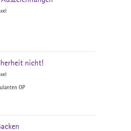
4 Auszeichnungen
xel
herheit nicht!
xel
ulanten OP
Backen