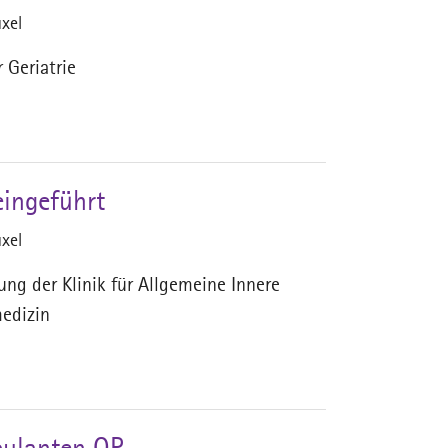
xel
 Geriatrie
eingeführt
xel
ng der Klinik für Allgemeine Innere
medizin