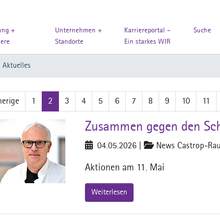
ung +
Unternehmen +
Karriereportal –
Suche
iere
Standorte
Ein starkes WIR
Aktuelles
herige
1
2
3
4
5
6
7
8
9
10
11
Zusammen gegen den Sch
04.05.2026
|
News Castrop-Rau
Aktionen am 11. Mai
Weiterlesen