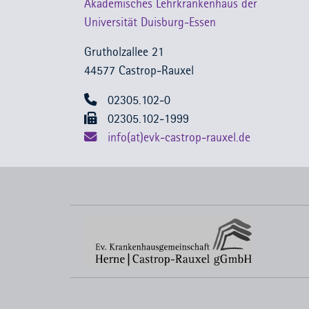
Akademisches Lehrkrankenhaus der
Universität Duisburg-Essen
Grutholzallee 21
44577 Castrop-Rauxel
02305.102-0
02305.102-1999
info(at)evk-castrop-rauxel.de