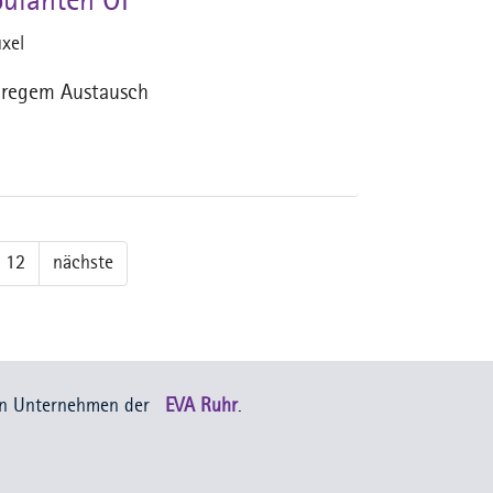
bulanten OP
xel
t regem Austausch
12
nächste
in Unternehmen der
EVA Ruhr
.