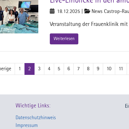
Live-Einblicke in den am
18.12.2025
|
News Castrop-Rau
Veranstaltung der Frauenklinik mi
Weiterlesen
herige
1
2
3
4
5
6
7
8
9
10
11
Wichtige Links:
E
Datenschutzhinweis
Impressum