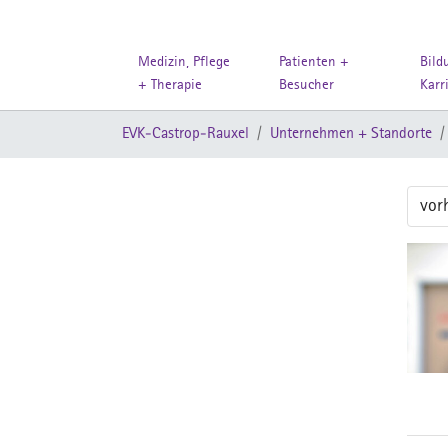
Medizin, Pflege
Patienten +
Bild
+ Therapie
Besucher
Karr
Zum Hauptinhalt springen
Sie sind hier:
EVK-Castrop-Rauxel
Unternehmen + Standorte
vor