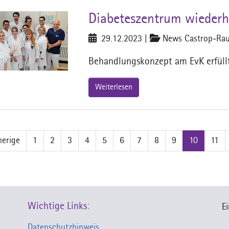
Diabeteszentrum wiederhol
29.12.2023
|
News Castrop-Rau
Behandlungskonzept am EvK erfüllt 
Weiterlesen
herige
1
2
3
4
5
6
7
8
9
10
11
Wichtige Links:
E
Datenschutzhinweis