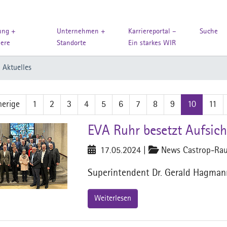
ung +
Unternehmen +
Karriereportal –
Suche
iere
Standorte
Ein starkes WIR
Aktuelles
herige
1
2
3
4
5
6
7
8
9
10
11
EVA Ruhr besetzt Aufsic
17.05.2024
|
News Castrop-Rau
Superintendent Dr. Gerald Hagman
Weiterlesen