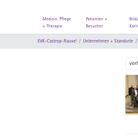
Medizin, Pflege
Patienten +
Bild
+ Therapie
Besucher
Karr
Zum Hauptinhalt springen
Sie sind hier:
EVK-Castrop-Rauxel
Unternehmen + Standorte
vor