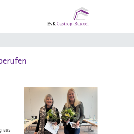
berufen
m
g aus