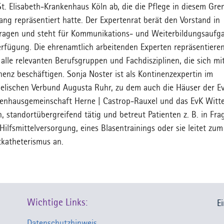
t. Elisabeth-Krankenhaus Köln ab, die die Pflege in diesem Gr
lang repräsentiert hatte. Der Expertenrat berät den Vorstand in
ragen und steht für Kommunikations- und Weiterbildungsaufg
erfügung. Die ehrenamtlich arbeitenden Experten repräsentiere
 alle relevanten Berufsgruppen und Fachdisziplinen, die sich mi
nenz beschäftigen. Sonja Noster ist als Kontinenzexpertin im
elischen Verbund Augusta Ruhr, zu dem auch die Häuser der Ev
enhausgemeinschaft Herne | Castrop-Rauxel und das EvK Witt
n, standortübergreifend tätig und betreut Patienten z. B. in Fra
 Hilfsmittelversorgung, eines Blasentrainings oder sie leitet zum
tkatheterismus an.
Wichtige Links:
E
Datenschutzhinweis